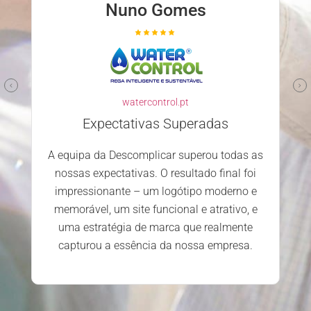
Nuno Gomes
P
watercontrol.pt
des
Expectativas Superadas
A equipa da Descomplicar superou todas as
equ
nossas expectativas. O resultado final foi
impressionante – um logótipo moderno e
s
memorável, um site funcional e atrativo, e
uma estratégia de marca que realmente
capturou a essência da nossa empresa.