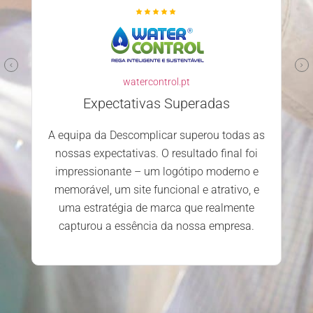
familyclinic.pt
Parceiro confiável e competente
Escolher a Descomplicar.pt para
desenvolver o nosso site foi uma excelente
decisão. Desde o primeiro contacto, a
 as
equipa mostrou-se profissional, atenciosa e
i
dedicada. Estamos extremamente
e
satisfeitos com o serviço prestado e os
 e
resultados alcançados.
e
.