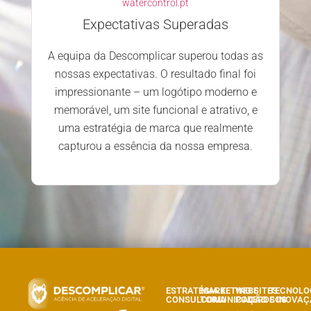
watercontrol.pt
Expectativas Superadas
A equipa da Descomplicar superou todas as
nossas expectativas. O resultado final foi
impressionante – um logótipo moderno e
memorável, um site funcional e atrativo, e
uma estratégia de marca que realmente
capturou a essência da nossa empresa.
ESTRATÉGIA E
MARKETING E
WEBSITES
TECNOLO
CONSULTORIA
COMUNICAÇÃO
PODEROSOS
E INOVA