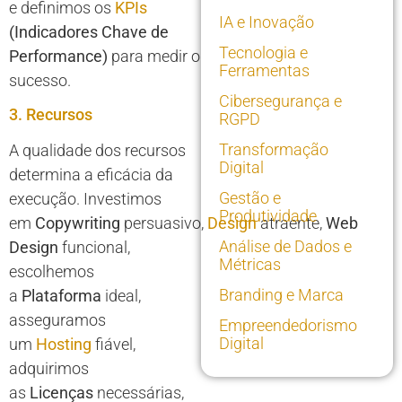
e definimos os
KPIs
IA e Inovação
(Indicadores Chave de
Tecnologia e
Performance)
para medir o
Ferramentas
sucesso.
Cibersegurança e
3. Recursos
RGPD
Transformação
A qualidade dos recursos
Digital
determina a eficácia da
Gestão e
execução. Investimos
Produtividade
em
Copywriting
persuasivo,
Design
atraente,
Web
Análise de Dados e
Design
funcional,
Métricas
escolhemos
Branding e Marca
a
Plataforma
ideal,
asseguramos
Empreendedorismo
Digital
um
Hosting
fiável,
adquirimos
as
Licenças
necessárias,