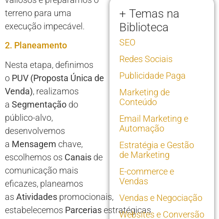
+ Temas na
terreno para uma
Biblioteca
execução impecável.
SEO
2. Planeamento
Redes Sociais
Nesta etapa, definimos
Publicidade Paga
o
PUV (Proposta Única de
Venda)
, realizamos
Marketing de
Conteúdo
a
Segmentação
do
público-alvo,
Email Marketing e
Automação
desenvolvemos
a
Mensagem
chave,
Estratégia e Gestão
de Marketing
escolhemos os
Canais
de
comunicação mais
E-commerce e
Vendas
eficazes, planeamos
as
Atividades
promocionais,
Vendas e Negociação
estabelecemos
Parcerias
estratégicas
Websites e Conversão