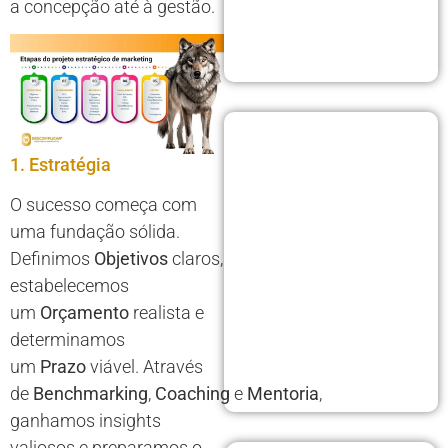
a concepção até à gestão.
1. Estratégia
O sucesso começa com
uma fundação sólida.
Definimos
Objetivos
claros,
estabelecemos
um
Orçamento
realista e
determinamos
um
Prazo
viável. Através
de
Benchmarking
,
Coaching
e
Mentoria
,
ganhamos insights
valiosos e preparamos o