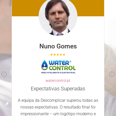
 Gomes
Nuno Ferrei
familyclinic.pt
Parceiro confiável e c
ontrol.pt
Escolher a Descomplicar.
desenvolver o nosso site foi 
as Superadas
decisão. Desde o primeiro c
licar superou todas as
equipa mostrou-se profissional
 O resultado final foi
dedicada. Estamos extr
m logótipo moderno e
satisfeitos com o serviço pr