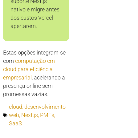
suporte Next.js
nativo e migre antes
dos custos Vercel
apertarem.
Estas opções integram-se
com
computação em
cloud para eficiência
empresarial
, acelerando a
presença online sem
promessas vazias.
cloud
,
desenvolvimento
web
,
Next.js
,
PMEs
,
SaaS