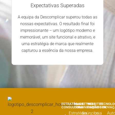
Expectativas Superadas
A equipa da Descomplicar superou todas as
nossas expectativas. O resultado final foi
impressionante – um logótipo moderno e
memorável, um site funcional e atrativo, e
uma estratégia de marca que realmente
capturou a essência da nossa empresa.
ESTRATÉGIA E
MARKETING E
WEBSITES
TECNOLO
CONSULTORIA
COMUNICAÇÃO
PODEROSOS
E INOVA
Estratégia
Anúncios
Loja
Aut