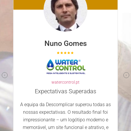
Nuno Ferreira
familyclinic.pt
Parceiro confiável e competente
Escolher a Descomplicar.pt para
desenvolver o nosso site foi uma excelente
decisão. Desde o primeiro contacto, a
s as
equipa mostrou-se profissional, atenciosa e
foi
dedicada. Estamos extremamente
 e
satisfeitos com o serviço prestado e os
, e
resultados alcançados.