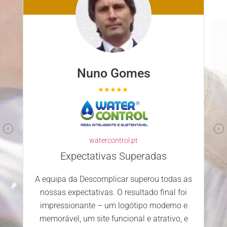
Nuno Ferreira
familyclinic.pt
Parceiro confiável e competente
Escolher a Descomplicar.pt para
desenvolver o nosso site foi uma excelente
s
decisão. Desde o primeiro contacto, a
todas as
equipa mostrou-se profissional, atenciosa e
nal foi
dedicada. Estamos extremamente
derno e
satisfeitos com o serviço prestado e os
tivo, e
resultados alcançados.