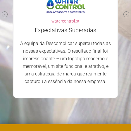
Parceiro confiável e competente
Escolher a Descomplicar.pt para
desenvolver o nosso site foi uma excelente
decisão. Desde o primeiro contacto, a
das as
equipa mostrou-se profissional, atenciosa e
l foi
dedicada. Estamos extremamente
rno e
satisfeitos com o serviço prestado e os
vo, e
resultados alcançados.
ente
esa.