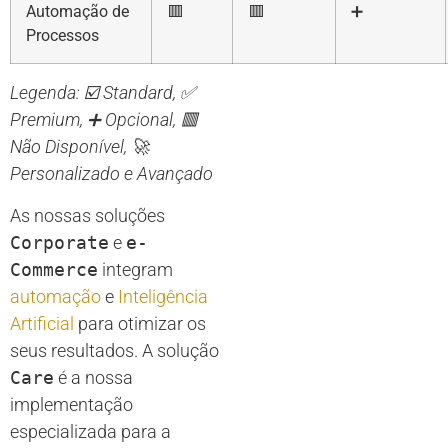
Automação de
🟥
🟥
➕
Processos
Legenda: ☑️ Standard, ✅
Premium, ➕ Opcional, 🟥
Não Disponível, 🚀
Personalizado e Avançado
As nossas soluções
Corporate
e
e-
Commerce
integram
automação
e
Inteligência
Artificial
para otimizar os
seus resultados. A solução
Care
é a nossa
implementação
especializada para a