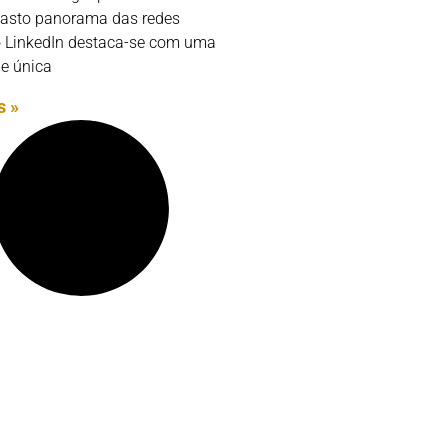
asto panorama das redes
 o LinkedIn destaca-se com uma
de única
s »