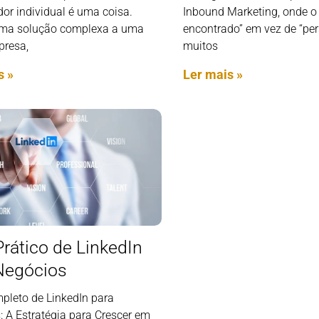
or individual é uma coisa.
Inbound Marketing, onde o 
ma solução complexa a uma
encontrado” em vez de “per
presa,
muitos
s »
Ler mais »
Prático de LinkedIn
Negócios
pleto de LinkedIn para
: A Estratégia para Crescer em