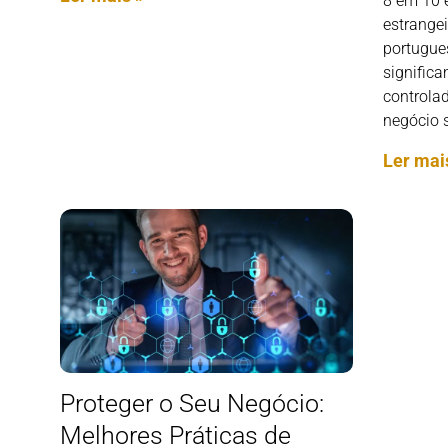
8 em 10 
estrange
portugue
signific
controlad
negócio 
Ler mai
Proteger o Seu Negócio:
Melhores Práticas de