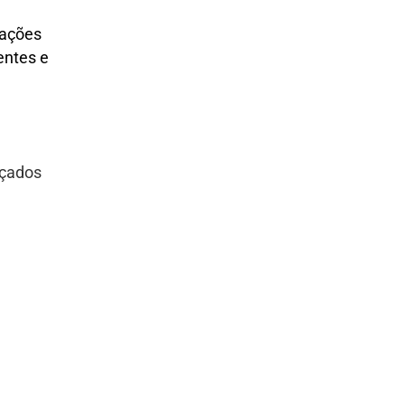
lações
entes e
nçados