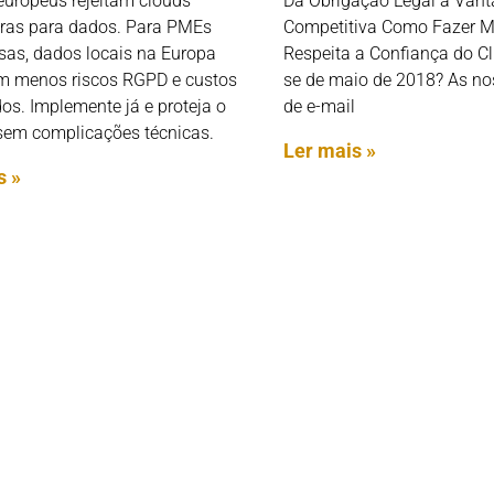
europeus rejeitam clouds
Da Obrigação Legal à Van
iras para dados. Para PMEs
Competitiva Como Fazer M
sas, dados locais na Europa
Respeita a Confiança do Cl
am menos riscos RGPD e custos
se de maio de 2018? As no
os. Implemente já e proteja o
de e-mail
sem complicações técnicas.
Ler mais »
s »