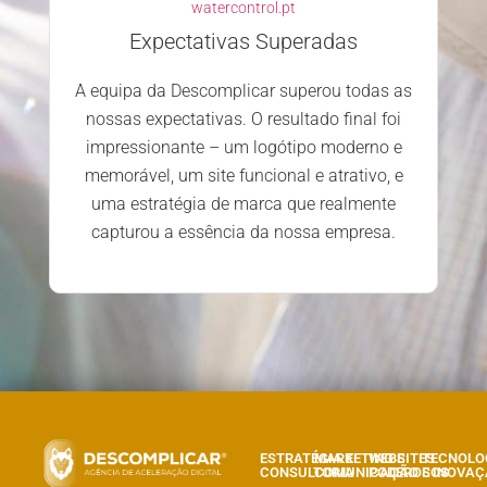
watercontrol.pt
Expectativas Superadas
A equipa da Descomplicar superou todas as
nossas expectativas. O resultado final foi
impressionante – um logótipo moderno e
memorável, um site funcional e atrativo, e
uma estratégia de marca que realmente
capturou a essência da nossa empresa.
ESTRATÉGIA E
MARKETING E
WEBSITES
TECNOLO
CONSULTORIA
COMUNICAÇÃO
PODEROSOS
E INOVA