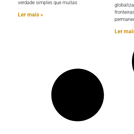
verdade simples que muitas
globaliz
fronteir
Ler mais »
permane
Ler mai