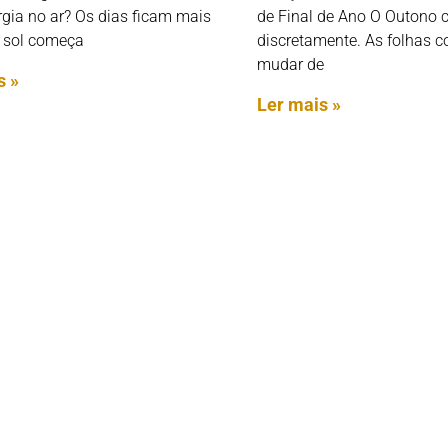
rgia no ar? Os dias ficam mais
de Final de Ano O Outono 
o sol começa
discretamente. As folhas
mudar de
s »
Ler mais »