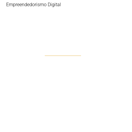
Empreendedorismo Digital
DESCOMPLICAR 360º
A Solução Integral para o
Sucesso Digital
Descubra Descomplicar 360º, o nosso serviço
exclusivo que oferece uma gestão completa e
integrada da sua presença digital.
Com um plano mensal a partir de 10 horas,