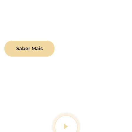
marketing e muito mais.
Deixe-nos simplificar o complexo e impulsionar o
seu crescimento no ambiente digital.
Saber Mais