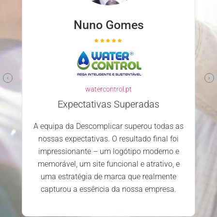
Nuno Ferreira
familyclinic.pt
Parceiro confiável e competente
Escolher a Descomplicar.pt para
desenvolver o nosso site foi uma excelent
das
decisão. Desde o primeiro contacto, a
ou todas as
equipa mostrou-se profissional, atenciosa 
 final foi
dedicada. Estamos extremamente
moderno e
satisfeitos com o serviço prestado e os
trativo, e
resultados alcançados.
realmente
 empresa.