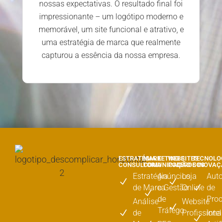
nossas expectativas. O resultado final foi
impressionante – um logótipo moderno e
memorável, um site funcional e atrativo, e
uma estratégia de marca que realmente
capturou a essência da nossa empresa.
ESTRATÉGIA E
MARKETING E
WEBSITES
TECNOLO
CONSULTORIA
COMUNICAÇÃO
PODEROSOS
E INOVA
Estratégia
Anúncios
Loja
Aut
de Marca
e Gestão
Online
de
de
Pro
Análise
Website
Tráfego
de
Profissiona
Inte