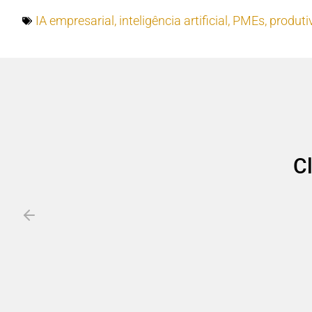
IA empresarial
,
inteligência artificial
,
PMEs
,
produti
C