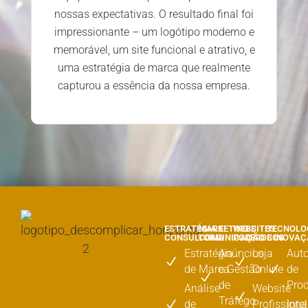
nossas expectativas. O resultado final foi
impressionante – um logótipo moderno e
memorável, um site funcional e atrativo, e
uma estratégia de marca que realmente
capturou a essência da nossa empresa.
ESTRATÉGIA E
MARKETING E
WEBSITES
TECNOLO
CONSULTORIA
COMUNICAÇÃO
PODEROSOS
E INOVA
Estratégia
Anúncios
Loja
Aut
de Marca
e Gestão
Online
de
de
Pro
Análise
Website
Tráfego
de
Profissiona
Inte