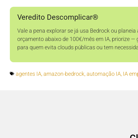
Veredito Descomplicar®
Vale a pena explorar se já usa Bedrock ou planeia
orçamento abaixo de 100€/mês em IA, priorize — 
para quem evita clouds públicas ou tem necessidad
agentes IA
,
amazon-bedrock
,
automação IA
,
IA emp