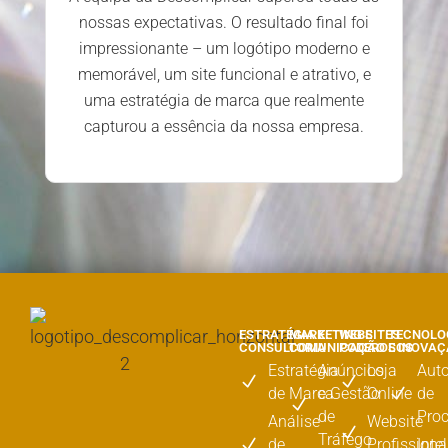
nossas expectativas. O resultado final foi
impressionante – um logótipo moderno e
memorável, um site funcional e atrativo, e
uma estratégia de marca que realmente
capturou a essência da nossa empresa.
ESTRATÉGIA E
MARKETING E
WEBSITES
TECNOLO
CONSULTORIA
COMUNICAÇÃO
PODEROSOS
E INOVA
Estratégia
Anúncios
Loja
Aut
de Marca
e Gestão
Online
de
de
Pro
Análise
Website
Tráfego
de
Profissiona
Inte