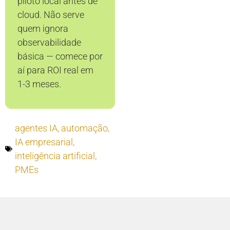
piloto local antes de
cloud. Não serve
quem ignora
observabilidade
básica — comece por
aí para ROI real em
1-3 meses.
agentes IA
,
automação
,
IA empresarial
,
inteligência artificial
,
PMEs