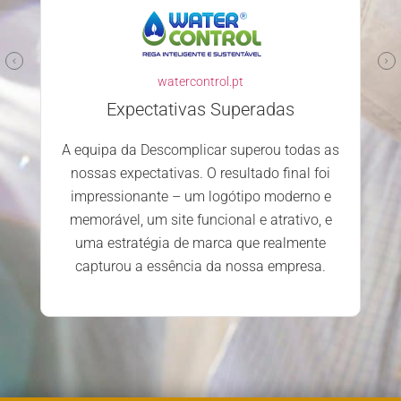
familyclinic.pt
Parceiro confiável e competente
Escolher a Descomplicar.pt para
desenvolver o nosso site foi uma excelente
decisão. Desde o primeiro contacto, a
odas as
equipa mostrou-se profissional, atenciosa e
al foi
dedicada. Estamos extremamente
erno e
satisfeitos com o serviço prestado e os
ivo, e
resultados alcançados.
mente
resa.