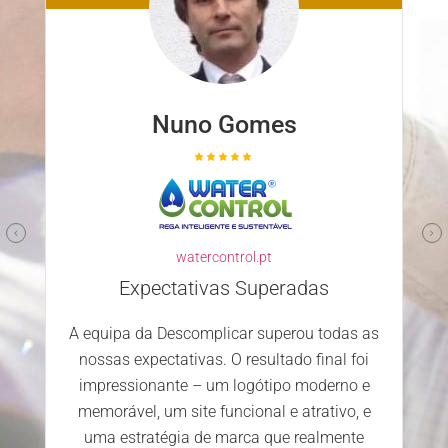
Nuno Ferreira
familyclinic.pt
Parceiro confiável e competente
Escolher a Descomplicar.pt para
desenvolver o nosso site foi uma excelente
decisão. Desde o primeiro contacto, a
s
equipa mostrou-se profissional, atenciosa e
dedicada. Estamos extremamente
satisfeitos com o serviço prestado e os
resultados alcançados.