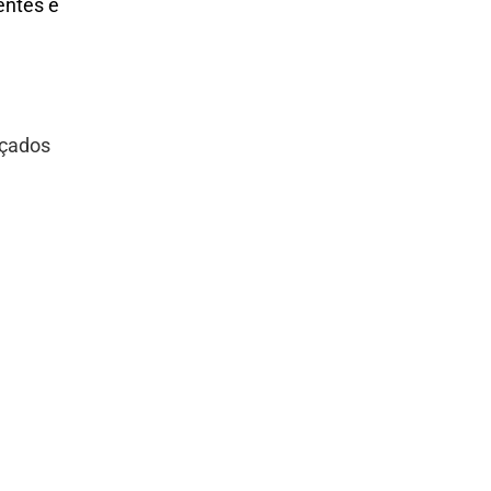
entes e
nçados