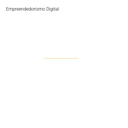
Empreendedorismo Digital
DESCOMPLICAR 360º
A Solução Integral para o
Sucesso Digital
Descubra Descomplicar 360º, o nosso serviço
exclusivo que oferece uma gestão completa e
integrada da sua presença digital.