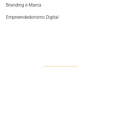
Branding e Marca
Empreendedorismo Digital
DESCOMPLICAR 360º
A Solução Integral para o
Sucesso Digital
Descubra Descomplicar 360º, o nosso serviço
exclusivo que oferece uma gestão completa e