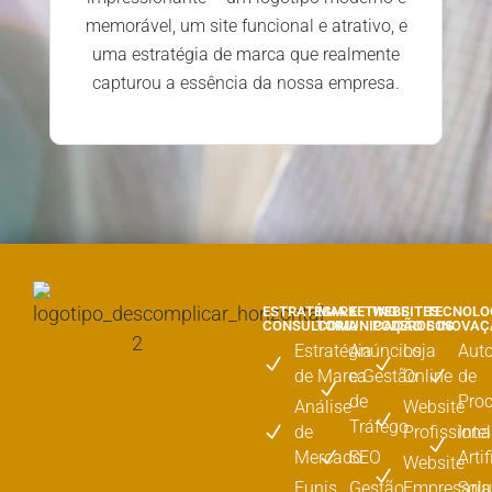
memorável, um site funcional e atrativo, e
uma estratégia de marca que realmente
capturou a essência da nossa empresa.
ESTRATÉGIA E
MARKETING E
WEBSITES
TECNOLO
CONSULTORIA
COMUNICAÇÃO
PODEROSOS
E INOVA
Estratégia
Anúncios
Loja
Aut
de Marca
e Gestão
Online
de
de
Pro
Análise
Website
Tráfego
de
Profissiona
Inte
Mercado
SEO
Artif
Website
Funis
Gestão
Empresaria
Sol