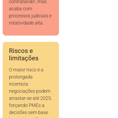
contratando”, mas
acaba com
processos judiciais e
rotatividade alta.
Riscos e
limitações
O maior risco é a
prolongada
incerteza:
negociações podem
arrastar-se até 2025,
forçando PMEs a
decisões sem base