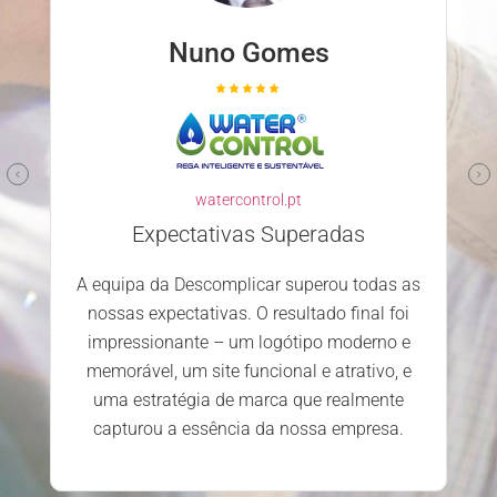
Nuno Ferreira
familyclinic.pt
Parceiro confiável e competente
Escolher a Descomplicar.pt para
desenvolver o nosso site foi uma excelente
decisão. Desde o primeiro contacto, a
as
equipa mostrou-se profissional, atenciosa e
i
dedicada. Estamos extremamente
e
satisfeitos com o serviço prestado e os
e
resultados alcançados.