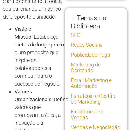
clara e constante a toda a
equipa, criando um senso
de propósito e unidade.
+ Temas na
Biblioteca
Visão e
SEO
Missão:
Estabeleça
metas de longo prazo
Redes Sociais
e um propósito que
Publicidade Paga
inspire os
Marketing de
colaboradores a
Conteúdo
contribuir para o
Email Marketing e
sucesso do negócio.
Automação
Valores
Estratégia e Gestão
Organizacionais:
Defina
de Marketing
valores que
E-commerce e
promovam a ética, a
Vendas
inovação e a
Vendas e Negociação