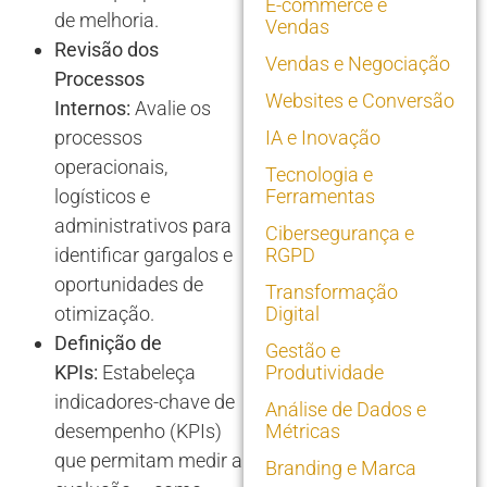
E-commerce e
de melhoria.
Vendas
Revisão dos
Vendas e Negociação
Processos
Websites e Conversão
Internos:
Avalie os
processos
IA e Inovação
operacionais,
Tecnologia e
logísticos e
Ferramentas
administrativos para
Cibersegurança e
identificar gargalos e
RGPD
oportunidades de
Transformação
otimização.
Digital
Definição de
Gestão e
KPIs:
Estabeleça
Produtividade
indicadores-chave de
Análise de Dados e
desempenho (KPIs)
Métricas
que permitam medir a
Branding e Marca