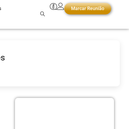
s
Marcar Reunião
es