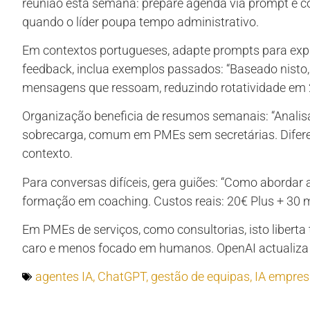
reunião esta semana: prepare agenda via prompt e c
quando o líder poupa tempo administrativo.
Em contextos portugueses, adapte prompts para expr
feedback, inclua exemplos passados: “Baseado nisto,
mensagens que ressoam, reduzindo rotatividade em
Organização beneficia de resumos semanais: “Analisa 
sobrecarga, comum em PMEs sem secretárias. Diferent
contexto.
Para conversas difíceis, gera guiões: “Como abordar 
formação em coaching. Custos reais: 20€ Plus + 30 
Em PMEs de serviços, como consultorias, isto libert
caro e menos focado em humanos. OpenAI actualiza 
agentes IA
,
ChatGPT
,
gestão de equipas
,
IA empres