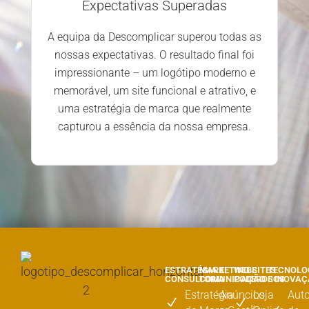
Expectativas Superadas
A equipa da Descomplicar superou todas as
nossas expectativas. O resultado final foi
impressionante – um logótipo moderno e
memorável, um site funcional e atrativo, e
uma estratégia de marca que realmente
capturou a essência da nossa empresa.
ESTRATÉGIA E
MARKETING E
WEBSITES
TECNOLO
CONSULTORIA
COMUNICAÇÃO
PODEROSOS
E INOVA
Estratégia
Anúncios
Loja
Aut