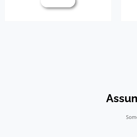
Saber mais
Assu
Somo