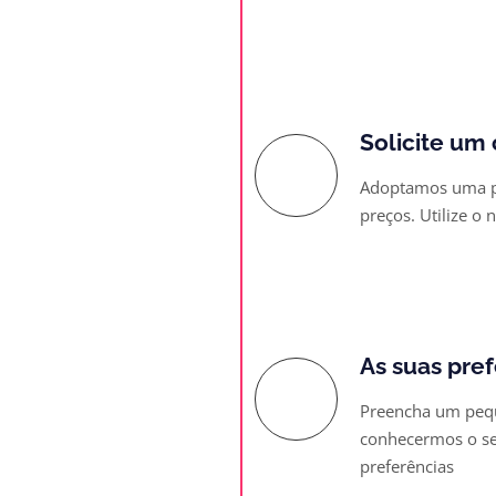
Marcar Reuni
Solicite um
Adoptamos uma po
preços. Utilize o
Fazer Orçam
As suas pre
Preencha um pequ
conhecermos o seu
preferências