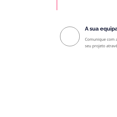
Preencher Bri
A sua equip
Comunique com a 
seu projeto atrav
Falar com o 