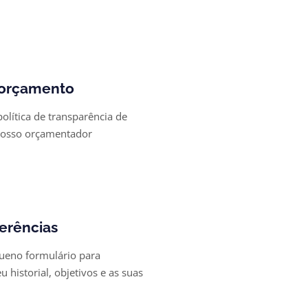
ão
 orçamento
lítica de transparência de
 nosso orçamentador
ento
ferências
eno formulário para
 historial, objetivos e as suas