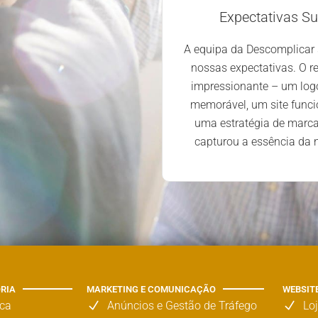
complicar simplificou
Expectativas S
turação e integração de
A equipa da Descomplicar
so, renovaram a imagem da
nossas expectativas. O re
do-a com a sua visão e
impressionante – um log
eria elevou-nos a um novo
memorável, um site funcio
onou novas perspetivas.
uma estratégia de marc
capturou a essência da
ORIA
MARKETING E COMUNICAÇÃO
WEBSIT
rca
Anúncios e Gestão de Tráfego
Lo