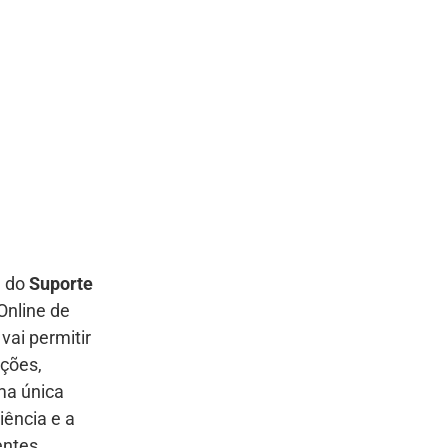
a do
Suporte
Online de
vai permitir
ações,
ma única
iência e a
entes.