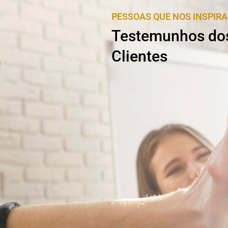
PESSOAS QUE NOS INSPIR
Testemunhos do
Clientes
Vasco Neves
Crist
sintr
o e capacidade de trabalho
Parceria Efic
rimeira conversa com o Emanuel