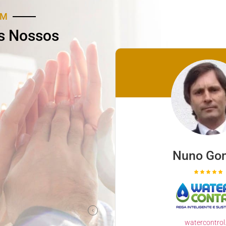
AM
s Nossos
ina Santos
Nuno Go
icare.com.pt
iente e Profissional
watercontrol