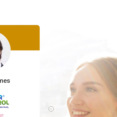
mes
Nuno Ferreira
familyclinic.pt
Parceiro confiável e comp
.pt
Escolher a Descomplicar.pt para de