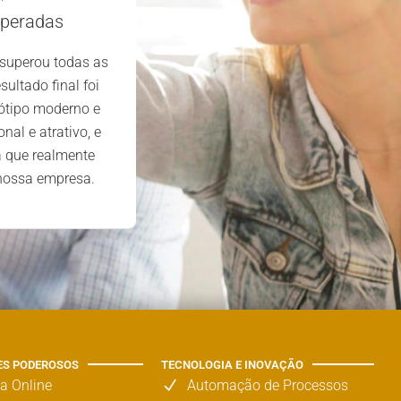
nosso site foi uma excelente decis
uperadas
primeiro contacto, a equipa mos
 superou todas as
profissional, atenciosa e dedicad
sultado final foi
extremamente satisfeitos com o 
ótipo moderno e
prestado e os resultados alcan
nal e atrativo, e
a que realmente
 nossa empresa.
ES PODEROSOS
TECNOLOGIA E INOVAÇÃO
ja Online
Automação de Processos