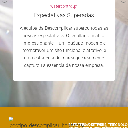
watercontrol.pt
Expectativas Superadas
A equipa da Descomplicar superou todas as
nossas expectativas. O resultado final foi
impressionante – um logótipo moderno e
memorável, um site funcional e atrativo, e
uma estratégia de marca que realmente
capturou a essência da nossa empresa.
ESTRATÉGIA E
MARKETING E
WEBSITES
TECNOLO