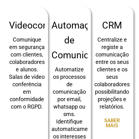
Videoconferência
Automação
CRM
de
Comunique
Centralize e
em segurança
registe a
Comunicação
com clientes,
comunicação
colaboradores
entre os seus
e alunos.
Automatize
clientes e os
Salas de video
os processos
seus
conferência
de
colaboradores,
em
comunicação
possibilitando
conformidade
por email,
projeções e
com o RGPD.
whatsapp ou
relatórios.
sms.
SABER
SABER
Identifique
MAIS
MAIS
automaticamente
os interesses