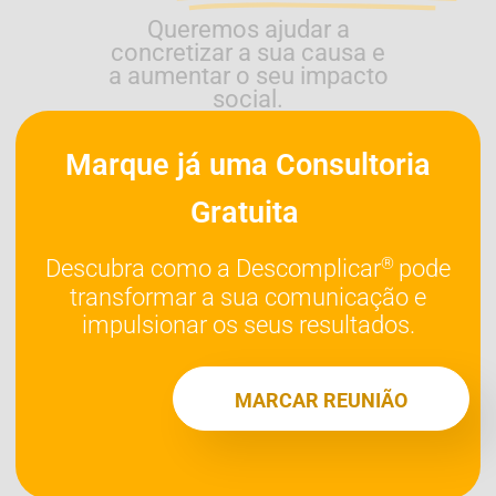
Queremos ajudar a
concretizar a sua causa e
a aumentar o seu impacto
social.
Marque já uma Consultoria
Gratuita
®
Descubra como a Descomplicar
pode
transformar a sua comunicação e
impulsionar os seus resultados.
MARCAR REUNIÃO