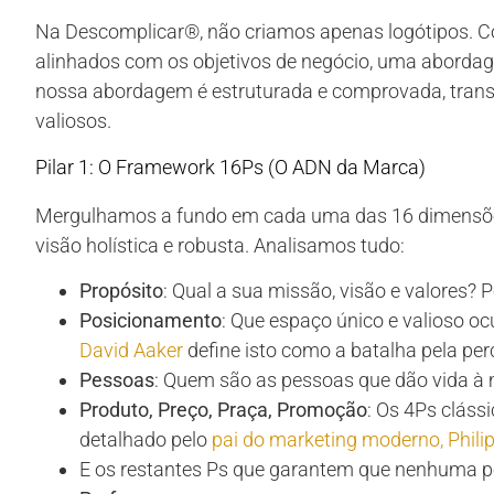
Na Descomplicar®, não criamos apenas logótipos. 
alinhados com os objetivos de negócio, uma aborda
nossa abordagem é estruturada e comprovada, trans
valiosos.
Pilar 1: O Framework 16Ps (O ADN da Marca)
Mergulhamos a fundo em cada uma das 16 dimensõ
visão holística e robusta. Analisamos tudo:
Propósito
: Qual a sua missão, visão e valores? 
Posicionamento
: Que espaço único e valioso o
David Aaker
define isto como a batalha pela per
Pessoas
: Quem são as pessoas que dão vida à 
Produto, Preço, Praça, Promoção
: Os 4Ps cláss
detalhado pelo
pai do marketing moderno, Philip
E os restantes Ps que garantem que nenhuma ped