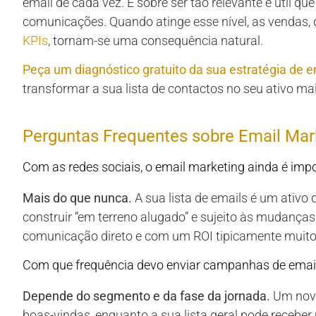
email de cada vez. É sobre ser tão relevante e útil q
comunicações. Quando atinge esse nível, as venda
KPIs
, tornam-se uma consequência natural.
Peça um diagnóstico gratuito da sua estratégia de 
transformar a sua lista de contactos no seu ativo mai
Perguntas Frequentes sobre Email Ma
Com as redes sociais, o email marketing ainda é im
Mais do que nunca.
A sua lista de emails é um ativo 
construir “em terreno alugado” e sujeito às mudanças
comunicação direto e com um ROI tipicamente muito 
Com que frequência devo enviar campanhas de emai
Depende do segmento e da fase da jornada.
Um novo
boas-vindas, enquanto a sua lista geral pode recebe