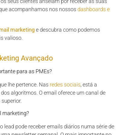
ue os seus clientes anseiam por receber as suas
s, que acompanhamos nos nossos
dashboards e
email marketing
e descubra como podemos
s valioso.
rketing Avançado
portante para as PMEs?
que lhe pertence. Nas
redes sociais
, está a
 dos algoritmos. O email oferece um canal de
superior.
l marketing?
 lead pode receber emails diários numa série de
r uma newsletter semanal. O mais importante no