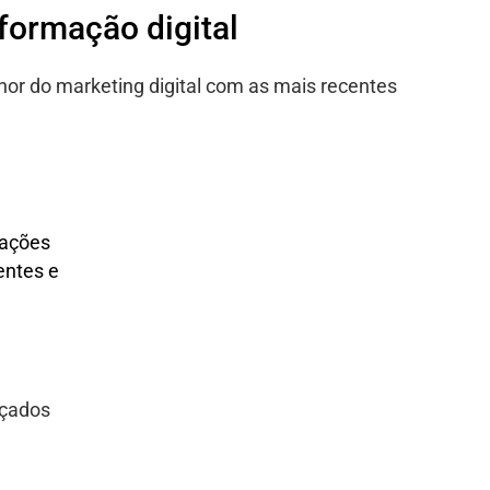
sformação digital
hor do marketing digital com as mais recentes
lações
entes e
nçados