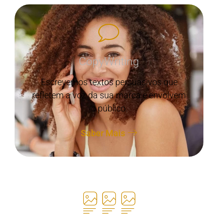
CopyWriting
Escrevemos textos persuasivos que
refletem a voz da sua marca e envolvem
o público.
Saber Mais